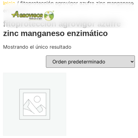
Inicio
/ fitoprotección agrovigor azufre zinc manganeso
enzimático
fitoprotección agrovigor azufre
zinc manganeso enzimático
os
Mostrando el único resultado