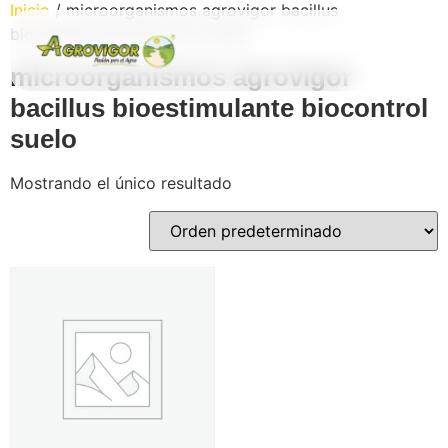
Inicio
/ microorganismos agrovigor bacillus
bioestimulante biocontrol suelo
microorganismos agrovigor
bacillus bioestimulante biocontrol
os
suelo
Mostrando el único resultado