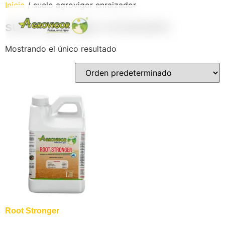
Inicio
/ suelo agrovigor enraizador
suelo agrovigor enraizador
Mostrando el único resultado
os
Root Stronger