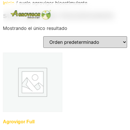
Inicio
/ suelo agrovigor bioestimulante
suelo agrovigor bioestimulante
Mostrando el único resultado
os
Agrovigor Full