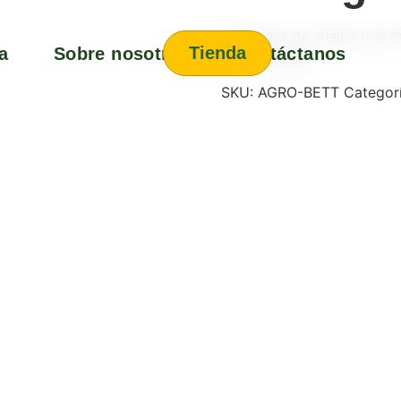
Activador de suelos que me
Tienda
a
Sobre nosotros
Contáctanos
de nutrientes.
SKU:
AGRO-BETT
Categor