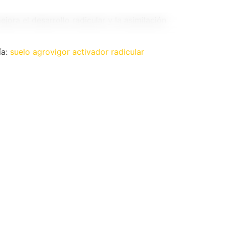
jora el desarrollo radicular y la asimilación
ía:
suelo agrovigor activador radicular